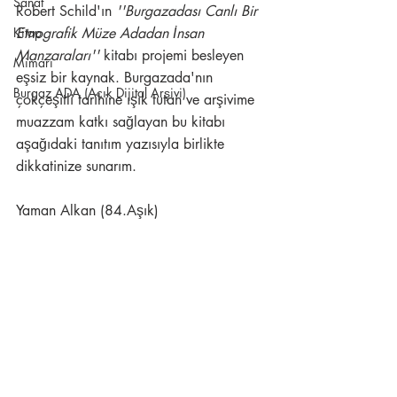
Sanat
Robert Schild'ın 
''Burgazadası Canlı Bir 
Kitap
Etnografik Müze Adadan İnsan 
Manzaraları'' 
kitabı projemi besleyen 
Mimari
eşsiz bir kaynak. Burgazada'nın 
Burgaz ADA (Açık Dijital Arşivi)
çokçeşitli tarihine ışık tutan ve arşivime 
muazzam katkı sağlayan bu kitabı 
aşağıdaki tanıtım yazısıyla birlikte 
dikkatinize sunarım.
Yaman Alkan (84.Aşık)