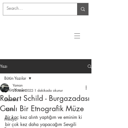
Yazı
Bütün Yazılar
Yaman
Bütün Yazılar
20 Mar 2022
1 dakikada okunur
Robert Schild - Burgazadası
Efemera
Canlı Bir Etnografik Müze
Harita
Bir kaç kez alıntı yaptığım ve eminim ki 
Medya
bir çok kez daha yapacağım Sevgili 