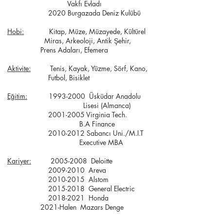
Vakfı Evladı
2020 Burgazada Deniz Kulübü
Hobi:
Kitap, Müze, Müzayede, Kültürel
Miras, Arkeoloji, Antik Şehir,
Prens Adaları, Efemera
Aktivite:
Tenis, Kayak, Yüzme, Sörf, Kano,
Futbol, Bisiklet
Eğitim:
1993-2000
Üsküdar Anadolu
Lisesi (Almanca)
2001-2005
Virginia Tech.
B.A Finance
2010-2012
Sabancı Uni./M.I.T
Executive MBA
Kariyer:
2005-2008
Deloitte
2009-2010
Areva
2010-2015
Alstom
2015-2018
General Electric
2018-2021
Honda
2021-Halen Mazars Denge