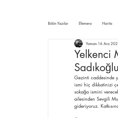
Bütün Yazılar
Efemera
Harita
Yaman
16 Ara 20
Yelkenci
Sadıkoğlu
Gezinti caddesinde y
ismi hiç dikkatinizi
sokağa ismini verecek
ailesinden Sevgili M
gideriyoruz. Katkısın