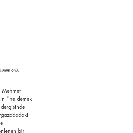
sunun önü.
ci Mehmet 
in ''ne demek 
 dergisinde 
urgazadadaki 
e 
nlenen bir 