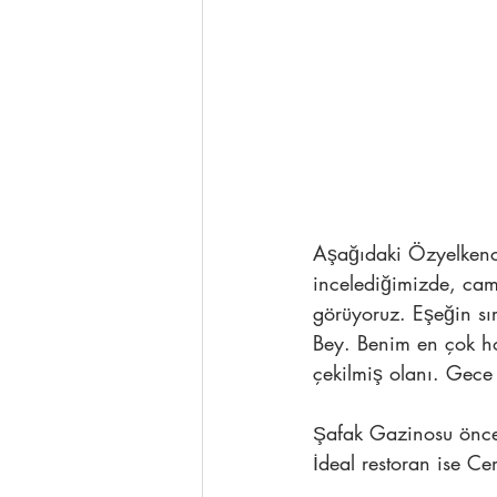
Aşağıdaki Özyelkenci
incelediğimizde, cam
görüyoruz. Eşeğin sı
Bey. Benim en çok ho
çekilmiş olanı. Gece 
Şafak Gazinosu önce 
İdeal restoran ise Ce