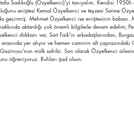
tafa Sadıkoğlu (Özyelkenci)'yi tanıyalım. Kendisi 1950li
kluğunu eniştesi Kemal Özyelkenci ve teyzesi Saime Özye
 geçirmiş. Mehmet Özyelkenci ise eniştesinin babası. M
kkında aktardığı çok önemli bilgilerle devam edelim; P
yelkenci dükkanı var, Sait Faik'in arkadaşlarından, Burga
ı arasında yer alıyor ve hemen caminin alt çaprazındaki
k Gazinosu'nun mülk sahibi. Son olarak Özyelkenci ailesini
ğunu öğreniyoruz. Ruhları şad olsun.