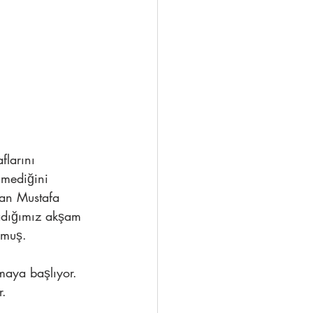
larını 
lmediğini 
yan Mustafa 
adığımız akşam 
lmuş. 
maya başlıyor. 
r.