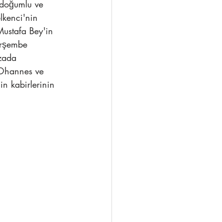
 doğumlu ve 
lkenci'nin 
ustafa Bey'in 
erşembe 
zada 
 Ohannes ve 
n kabirlerinin 