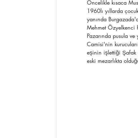
Öncelikle kısaca Mus
1960lı yıllarda çocu
yanında Burgazada'da
Mehmet Özyelkenci ha
Pazarında pusula ve 
Camisi'nin kurucular
eşinin işlettiği Şafa
eski mezarlıkta oldu