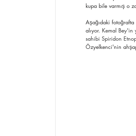
kupa bile varmış o z
Aşağıdaki fotoğraft
alıyor. 
Kemal Bey'in 
sahibi Spiridon Etnop
Özyelkenci'nin ahşap