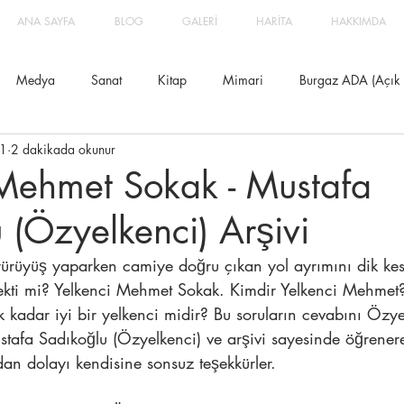
ANA SAYFA
BLOG
GALERİ
HARİTA
HAKKIMDA
Medya
Sanat
Kitap
Mimari
Burgaz ADA (Açık Di
21
2 dakikada okunur
 Mehmet Sokak - Mustafa
 (Özyelkenci) Arşivi
ürüyüş yaparken camiye doğru çıkan yol ayrımını dik ke
 çekti mi? Yelkenci Mehmet Sokak. Kimdir Yelkenci Mehmet
 kadar iyi bir yelkenci midir? Bu soruların cevabını Özye
ustafa Sadıkoğlu (Özyelkenci) ve arşivi sayesinde öğrener
dan dolayı kendisine sonsuz teşekkürler.