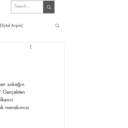
jital Arşivi)
sen sokağın 
? Gerçekten 
lkenci 
ek merakımızı 