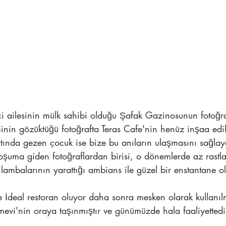
 ailesinin mülk sahibi olduğu Şafak Gazinosunun fotoğraf
inin gözüktüğü fotoğrafta Teras Cafe'nin henüz inşaa edi
rtında gezen çocuk ise bize bu anıların ulaşmasını sağla
şuma giden fotoğraflardan birisi, o dönemlerde az rastl
lambalarının yarattığı ambians ile güzel bir enstantane o
İdeal restoran oluyor daha sonra mesken olarak kullanıl
mevi'nin oraya taşınmıştır ve günümüzde hala faaliyettedi