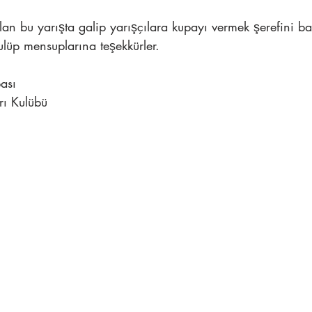
an bu yarışta galip yarışçılara kupayı vermek şerefini b
lüp mensuplarına teşekkürler.
ası 
rı Kulübü