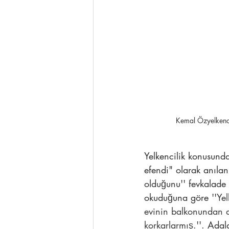
Kemal Özyelkenci
Yelkencilik konusund
efendi" olarak anıla
olduğunu'' fevkalade 
okuduğuna göre ''
Yel
evinin balkonundan d
korkarlarmış.
''. Ada