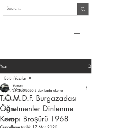
Yazı
Bütün Yazılar
Yaman
Bütün Yazılar
29 Oca 2020
3 dakikada okunur
T.Ö.M.D.F. Burgazadası
Efemera
Öğretmenler Dinlenme
Harita
Kampı Broşürü 1968
Medya
Güncelleme tarihi:
17 Mar 2020