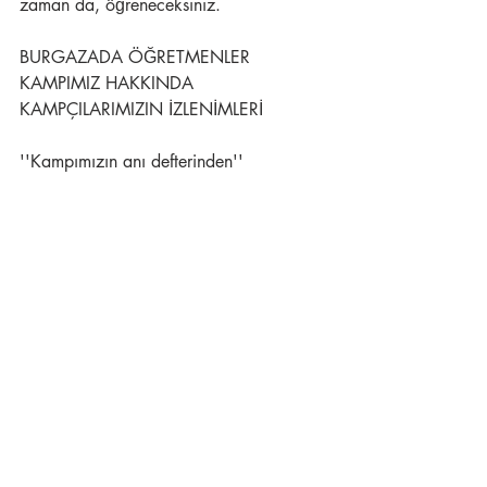
zaman da, öğreneceksiniz.
BURGAZADA ÖĞRETMENLER 
KAMPIMIZ HAKKINDA 
KAMPÇILARIMIZIN İZLENİMLERİ
''Kampımızın anı defterinden''
''Öğretmenlerin tasada, kıvançta, 
eğlencede, öğrenmede ve öğretmede, 
tam anlamıyla bir topluluk olduğunun 
hazzını, Burgazada öğretmenler 
Kampı'nda doya doya tattım..''
''Güzel bir tabiat..Mükemmel manzara. 
Buraya eğlenmeğe, dinlenmeğe, 
öğrenmeğe gelen anlaşmış bir topluluk: 
İşte Öğretmen Dernekleri Milli 
Federasyonu'nun Burgazada Kampı..''