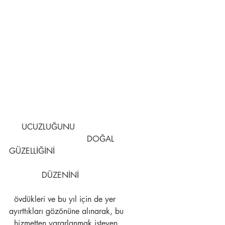
     UCUZLUĞUNU
                               DOĞAL 
GÜZELLİĞİNİ
             DÜZENİNİ
  övdükleri ve bu yıl için de yer 
ayırttıkları gözönüne alınarak, bu 
  hizmetten yararlanmak isteyen 