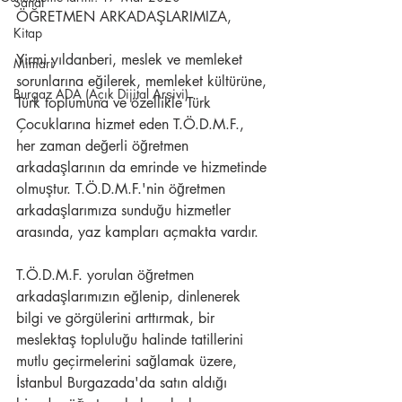
Sanat
ÖĞRETMEN ARKADAŞLARIMIZA,
Kitap
Yirmi yıldanberi, meslek ve memleket 
Mimari
sorunlarına eğilerek, memleket kültürüne, 
Burgaz ADA (Açık Dijital Arşivi)
Türk toplumuna ve özellikle Türk 
Çocuklarına hizmet eden T.Ö.D.M.F., 
her zaman değerli öğretmen 
arkadaşlarının da emrinde ve hizmetinde 
olmuştur. T.Ö.D.M.F.'nin öğretmen 
arkadaşlarımıza sunduğu hizmetler 
arasında, yaz kampları açmakta vardır.
T.Ö.D.M.F. yorulan öğretmen 
arkadaşlarımızın eğlenip, dinlenerek 
bilgi ve görgülerini arttırmak, bir 
meslektaş topluluğu halinde tatillerini 
mutlu geçirmelerini sağlamak üzere, 
İstanbul Burgazada'da satın aldığı 