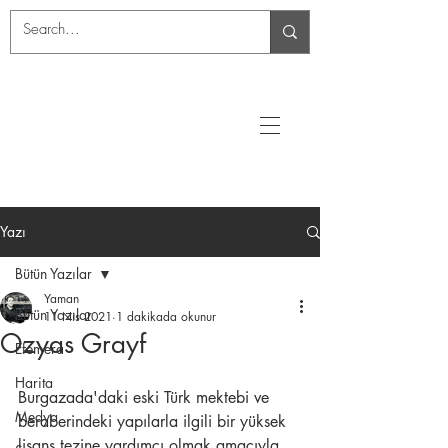
Yazı
Bütün Yazılar
Yaman
Bütün Yazılar
11 Nis 2021
1 dakikada okunur
Ozyas Grayf
Efemera
Harita
Burgazada'daki eski Türk mektebi ve 
Medya
beraberindeki yapılarla ilgili bir yüksek 
lisans tezine yardımcı olmak amacıyla 