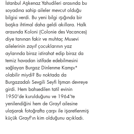
İstanbul Aşkenaz Yahudileri arasında bu 
soyadına sahip aileler mevcut olduğu 
bilgisi verdi. Bu yeni bilgi ışığında bir 
başka ihtimal daha geldi akıllara. Halk 
arasında Koloni (Colonie des Vacances) 
diye tanınan fakir ve muhtaç Musevi 
ailelerinin zayıf çocuklarının yaz 
aylarında biraz istirahat edip biraz da 
temiz havadan istifade edebilmesini 
sağlayan Burgaz Dinlenme Kampı* 
olabilir miydi? Bu noktada da 
Burgazadalı Sevgili Seyfi İşman devreye 
girdi. Hem bahsedilen tatil evinin 
1950'de kurulduğunu ve 1964'te 
yenilendiğini hem de Grayf ailesine 
ulaşarak fotoğrafta çarpı ile işaretlenmiş 
küçük Grayf'ın kim olduğunu açıkladı.