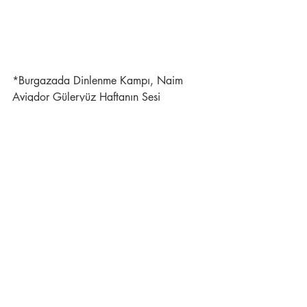
*Burgazada Dinlenme Kampı, Naim 
Avigdor Güleryüz Haftanın Sesi 
1.8.1957 Sayı 20.
Efemera
Son Yazılar
Hepsini Gör