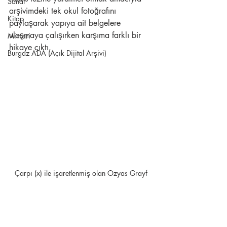
Sanat
arşivimdeki tek okul fotoğrafını 
Kitap
paylaşarak yapıya ait belgelere 
ulaşmaya çalışırken karşıma farklı bir 
Mimari
hikaye çıktı. 
Burgaz ADA (Açık Dijital Arşivi)
Çarpı (x) ile işaretlenmiş olan Ozyas Grayf