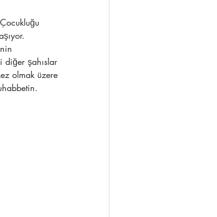
. Çocukluğu 
aşıyor. 
nin 
i diğer şahıslar 
 kez olmak üzere 
uhabbetin. 