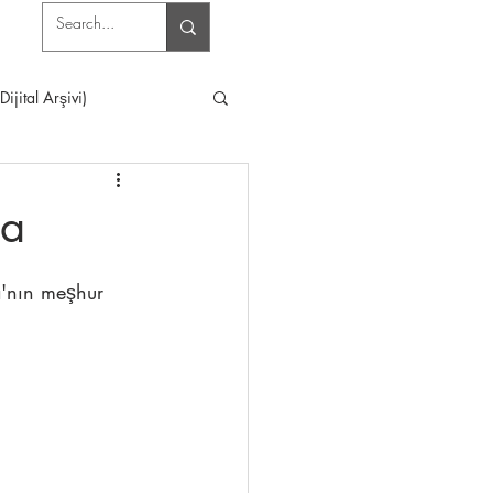
jital Arşivi)
ka
a'nın meşhur 