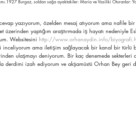
mı.1927 Burgaz, soldan sağa ayaktakiler: Maria ve Vasiliki Oturanlar: Yan
vap yazıyorum, özelden mesaj atıyorum ama nafile bir t
et üzerinden yaptığım araştırmada iş hayatı nedeniyle Es
um. Websitesini 
http://www.orhanaydin.info/biyografi.h
ri inceliyorum ama iletişim sağlayacak bir kanal bir türlü
inden ulaşmayı deniyorum. Bir kaç denemede sekterleri 
a derdimi izah ediyorum ve akşamüstü Orhan Bey geri dö