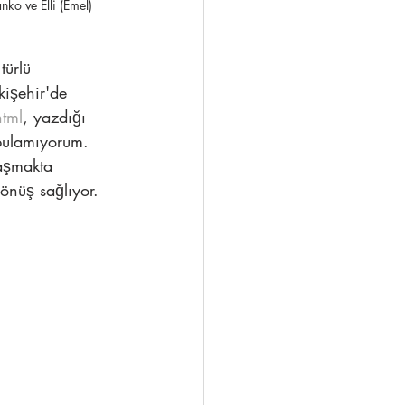
ko ve Elli (Emel)
ürlü 
kişehir'de 
tml
, yazdığı 
 bulamıyorum. 
aşmakta 
nüş sağlıyor.