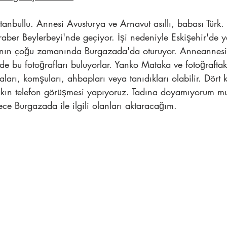
tanbullu. Annesi Avusturya ve Arnavut asıllı, babası Türk
raber Beylerbeyi'nde geçiyor. İşi nedeniyle Eskişehir'de y
ının çoğu zamanında Burgazada'da oturuyor. Anneannesi
de bu fotoğrafları buluyorlar. Yanko Mataka ve fotoğraftak
arı, komşuları, ahbapları veya tanıdıkları olabilir. Dört
akın telefon görüşmesi yapıyoruz. Tadına doyamıyorum m
e Burgazada ile ilgili olanları aktaracağım. 