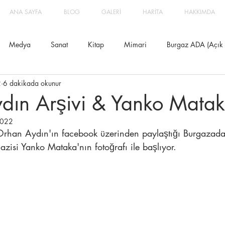
ANA SAYFA
BLOG
GALERİ
HARİTA
HAKKIMDA
Medya
Sanat
Kitap
Mimari
Burgaz ADA (Açık Di
2
6 dakikada okunur
dın Arşivi & Yanko Mata
2022
 Orhan Aydın'ın facebook üzerinden paylaştığı Burgazad
zisi Yanko Mataka'nın fotoğrafı ile başlıyor.