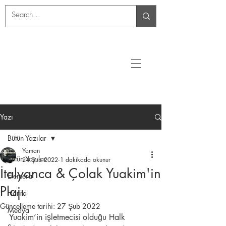
Yazı
Bütün Yazılar
Yaman
Bütün Yazılar
24 Şub 2022
1 dakikada okunur
İtalyanca & Çolak Yuakim'in
Efemera
Plajı
Harita
Güncelleme tarihi:
27 Şub 2022
Medya
Yuakim’in işletmecisi olduğu Halk 