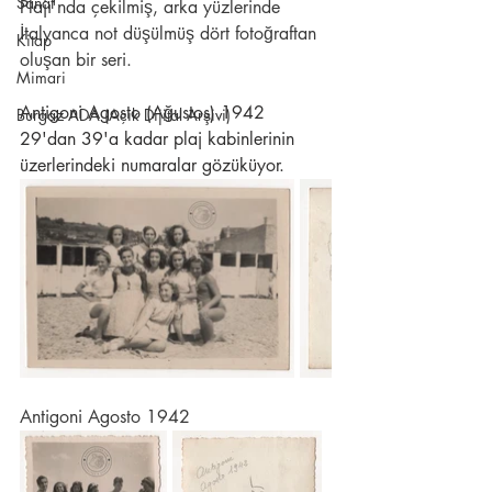
Sanat
Plajı'nda çekilmiş, arka yüzlerinde 
İtalyanca not düşülmüş dört fotoğraftan 
Kitap
oluşan bir seri. 
Mimari
Antigoni Agosto (Ağustos) 1942
Burgaz ADA (Açık Dijital Arşivi)
29'dan 39'a kadar plaj kabinlerinin 
üzerlerindeki numaralar gözüküyor.
Antigoni Agosto 1942 