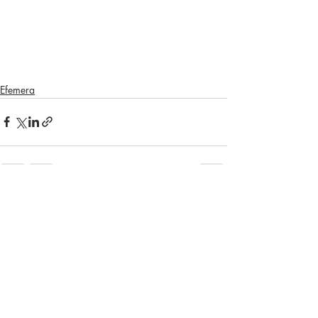
Efemera
Son Yazılar
Hepsini Gör