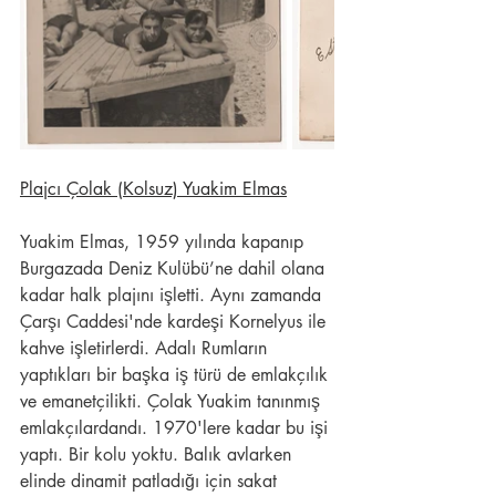
Plajcı Çolak (Kolsuz) Yuakim Elmas
Yuakim Elmas, 1959 yılında kapanıp 
Burgazada Deniz Kulübü’ne dahil olana 
kadar halk plajını işletti. Aynı zamanda 
Çarşı Caddesi'nde kardeşi Kornelyus ile 
kahve işletirlerdi. Adalı Rumların 
yaptıkları bir başka iş türü de emlakçılık 
ve emanetçilikti. Çolak Yuakim tanınmış 
emlakçılardandı. 1970'lere kadar bu işi 
yaptı. Bir kolu yoktu. Balık avlarken 
elinde dinamit patladığı için sakat 