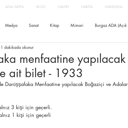
ANA SAYFA
BLOG
GALERİ
HARİTA
HAKKIMDA
Medya
Sanat
Kitap
Mimari
Burgaz ADA (Açık Di
1 dakikada okunur
aka menfaatine yapılacak
e ait bilet - 1933
de Darüşşafaka Menfaatine yapılacak Boğaziçi ve Adalar 
alnız 3 kişi için geçerli.
alnız 1 kişi için geçerli