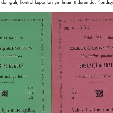
damgalı, kontrol kuponları yırtılmamış durumda. Kondis