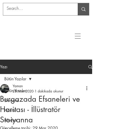
Yazı
Bütün Yazılar
Yaman
Bütün Yazılar
28 Mar 2020
1 dakikada okunur
Burgazada Efsaneleri ve
Efemera
Haritası - İllüstratör
Harita
Stoiyanna
Medya
Güncelleme tarihi:
29 Mar 2020