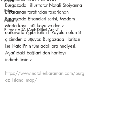
Sanat
Burgazadalı illüstratör Natali Stoiyanna 
Kitap
Erkaraman tarafından tasarlanan 
Burgazada Efsaneleri serisi, Madam 
Mimari
Marta koyu, süt koyu ve deniz 
Burgaz ADA (Açık Dijital Arşivi)
canavarları gibi farklı hikayeleri olan 8 
çizimden oluşuyor. Burgazada Haritası 
ise Natali'nin tüm adalılara hediyesi. 
Aşağıdaki bağlantıdan haritayı 
indirebilirsiniz. 
https://www.natalierkaraman.com/burg
az_island_map/